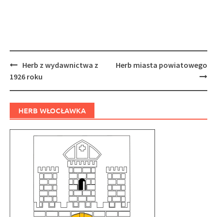
Post
Herb z wydawnictwa z
Herb miasta powiatowego
navigation
1926 roku
HERB WŁOCŁAWKA