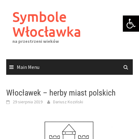
Skip
to
Symbole
Otwórz 
content
Włocławka
na przestrzeni wieków
Main Menu
Włocławek – herby miast polskich
29 sierpnia 2019
Dariusz Koziński